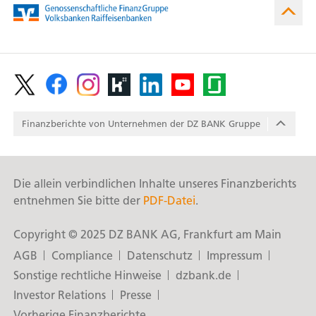
Footer
/
Finanzberichte von Unter­nehmen der DZ BANK Gruppe
Footer
Social
/
Media
Reports
Die allein verbindlichen Inhalte unseres Finanzberichts
entnehmen Sie bitte der
PDF-Datei
.
Copyright © 2025 DZ BANK AG, Frankfurt am Main
Fußzeile
AGB
Compliance
Datenschutz
Impressum
Sonstige rechtliche Hinweise
dzbank.de
Investor Relations
Presse
Vorherige Finanzberichte