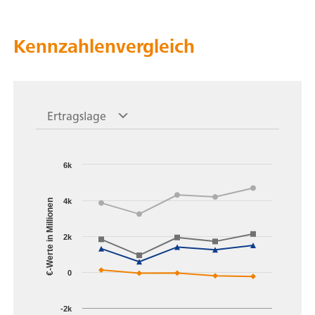
Kennzahlenvergleich
Ertragslage
6k
4k
€-Werte in Millionen
2k
0
-2k