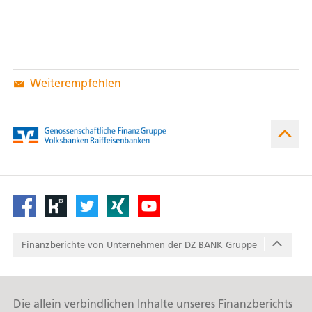
Weiterempfehlen
Footer
/
Finanzberichte von Unter­nehmen der DZ BANK Gruppe
Footer
Social
/
Media
Reports
Die allein verbindlichen Inhalte unseres Finanzberichts